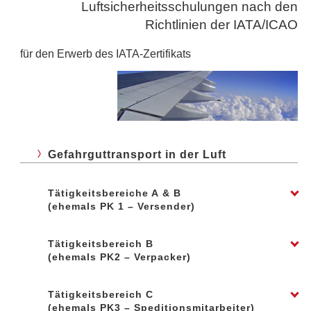
Luftsicherheitsschulungen nach den
Richtlinien der IATA/ICAO
für den Erwerb des IATA-Zertifikats
Gefahrguttransport in der Luft
Tätigkeitsbereiche A & B
(ehemals PK 1 – Versender)
Mitarbeiter*innen, die Gefahrgut verpacken,
Tätigkeitsbereich B
kennzeichnen, markieren und die Shipper’s
(ehemals PK2 – Verpacker)
Declaration erstellen
Termine und Infos Grundschulungen »
Mitarbeiter*innen, die Gefahrgut verpacken,
Termine und Infos Wiederholungsschulungen »
Tätigkeitsbereich C
kennzeichnen und markieren
(ehemals PK3 – Speditionsmitarbeiter)