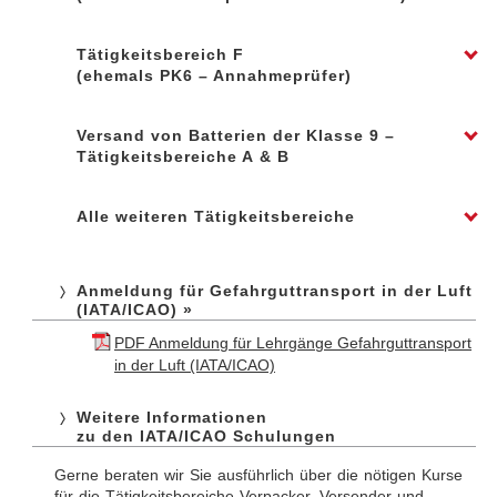
Termine und Infos Grundschulungen /
Wiederholungsschulungen »
Mitarbeiter*innen von Speditionen, die Gefahrgut
Tätigkeitsbereich F
abwickeln
(ehemals PK6 – Annahmeprüfer)
Termine und Infos Grundschulungen »
Termine und Infos Wiederholungsschulungen »
Mitarbeiter*innen die Luftfracht prüfen
Versand von Batterien der Klasse 9 –
Termine und Infos Grundschulungen »
Tätigkeitsbereiche A & B
Termine und Infos Wiederholungsschulungen »
Mitarbeiter*innen, die Batterien für den Transport in
Alle weiteren Tätigkeitsbereiche
der Luft verpacken, markieren, kennzeichnen und die
Shipper’s Declaration erstellen
bieten wir Ihnen gerne als firmeneigene Inhouse-
Termine und Infos Grundschulungen /
Schulung an,
bitte erfragen Sie unser Angebot!
Anmeldung für Gefahrguttransport in der Luft
Wiederholungsschulungen »
weitere Informationen »
(IATA/ICAO) »
PDF Anmeldung für Lehrgänge Gefahrguttransport
in der Luft (IATA/ICAO)
Weitere Informationen
zu den IATA/ICAO Schulungen
Gerne beraten wir Sie ausführlich über die nötigen Kurse
für die Tätigkeitsbereiche Verpacker, Versender und