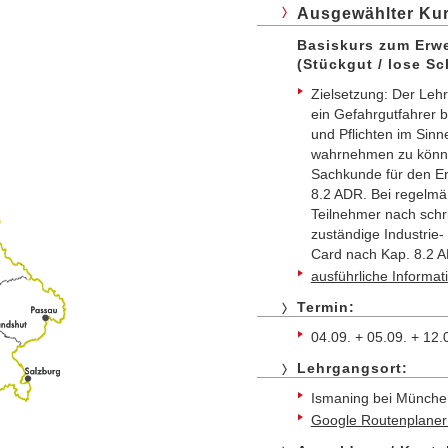
Ausgewählter Kur
Basiskurs zum Erw
(Stückgut / lose S
Zielsetzung: Der Lehr
ein Gefahrgutfahrer 
und Pflichten im Sinn
wahrnehmen zu könne
Sachkunde für den E
8.2 ADR. Bei regelmä
Teilnehmer nach schrif
zuständige Industri
Card nach Kap. 8.2 
ausführliche Informa
Termin:
04.09. + 05.09. + 12
Lehrgangsort:
Ismaning bei Münche
Google Routenplaner