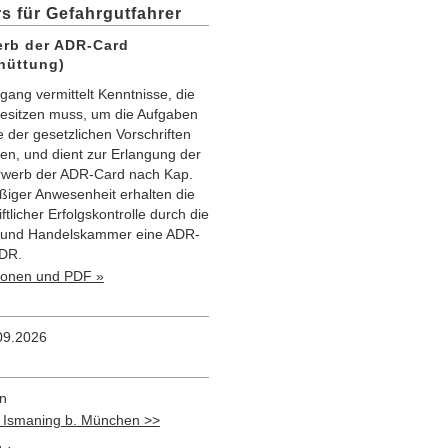
s für Gefahrgutfahrer
erb der ADR-Card
chüttung)
gang vermittelt Kenntnisse, die
besitzen muss, um die Aufgaben
e der gesetzlichen Vorschriften
n, und dient zur Erlangung der
rwerb der ADR-Card nach Kap.
ßiger Anwesenheit erhalten die
tlicher Erfolgskontrolle durch die
e- und Handelskammer eine ADR-
ADR.
tionen und PDF »
.09.2026
n
 Ismaning b. München >>